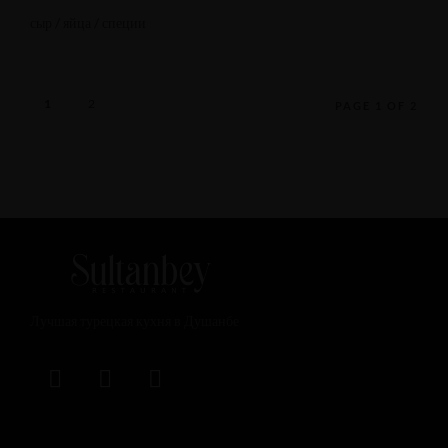
сыр / яйца / специи
1
2
PAGE 1 OF 2
Лучшая турецкая кухня в Душанбе