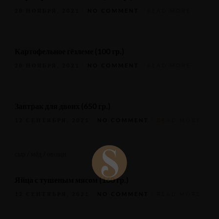
28 НОЯБРЯ, 2021
NO COMMENT
READ MORE
Картофельное гёзлеме (100 гр.)
28 НОЯБРЯ, 2021
NO COMMENT
READ MORE
Завтрак для двоих (650 гр.)
12 СЕНТЯБРЯ, 2021
NO COMMENT
READ MORE
сыр / мёд / овощи
Яйца с тушеным мясом (160 гр.)
12 СЕНТЯБРЯ, 2021
NO COMMENT
READ MORE