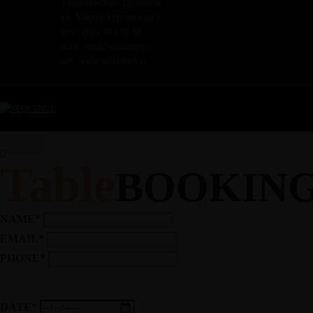
Таджикистан, Душанбе,
ул. Мирзо Турсунзода 8.
тел.: (88) 303.88.88
mail: info@sultanbey.tj
net: www.sultanbey.tj
Table
BOOKIN
NAME*
EMAIL*
PHONE*
DATE*