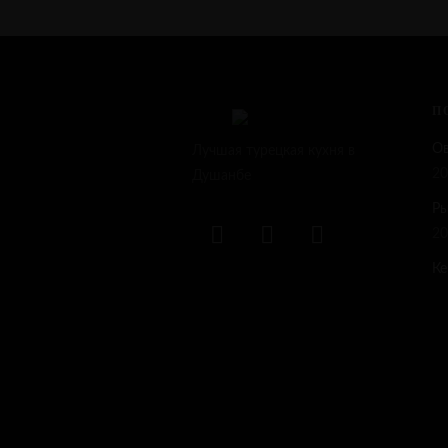
П
О
Лучшая турецкая кухня в
20
Душанбе
Р
20
Ке