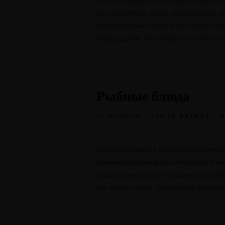
Если вы думаете, что национальные бл
вы ошибаетесь. Здесь представлено 
компонентами которых выступают ово
блюдо долма, являющееся аналогом гр
Рыбные блюда
26 НОЯБРЯ, 2020
IN
РАЗНОЕ
Турция омывается водами Средиземног
разными видами рыбы и морской живно
национальную кухню Турции, где особ
как: Балык-экмек. Дословный перевод 