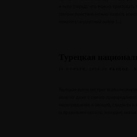
и «altı» (перед), что можно трактоват
завтрак поистине можно назвать коро
нежели стандартный набор […]
Турецкая национал
26 НОЯБРЯ, 2020
IN
РАЗНОЕ
Турецкая кухня пестрит всевозможны
аппетит даже у самого привередливого
морепродуктов и овощей, сладости и 
(а правильнее сказать, желудки) оказа