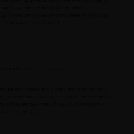
юда кухни Турции не обходятся без мяса или рыбы, то
множество различных кушаний, основными
щи. Примером тому может стать знаменитое турецкое
еческой сармы. Готовится […]
NO COMMENT
READ MORE
о, Черного, Мраморного и Эгейского морей, богатых
сти. Безусловно, этот факт оказал большое влияние на
ую любовь завоевали такие блюда из морепродуктов,
этого названия […]