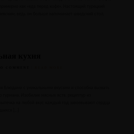
ь примерно как «еда перед кофе». Настоящий турецкий
левским, ведь он больше напоминает шведский стол,
ьная кухня
NO COMMENT
READ MORE
ми блюдами с уникальными вкусами и способна вызвать
 гурмана. Изобилие мясных яств, рецептур из
выпечка на любой вкус каждый год завоевывают сердца
вшихся […]