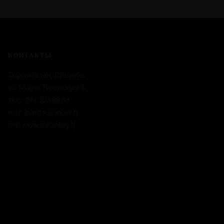
КОНТАКТЫ
Таджикистан, Душанбе,
ул. Мирзо Турсунзода 8.
тел.: (88) 303.88.88
mail: info@sultanbey.tj
net: www.sultanbey.tj