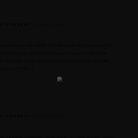
NO COMMENT
READ MORE
очной кухни, как кебаб, под которым подразумевается
ножество версий данного блюда, каждая из которых
й. Пожалуй, самая знаменитая разновидность кебаба –
оторого мясо […]
NO COMMENT
READ MORE
» по-турецки. Название происходит от слов «kahve» (кофе)