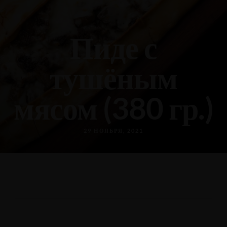
Пиде с
тушёным
мясом (380 гр.)
29 НОЯБРЯ, 2021