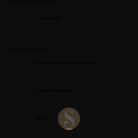
ABOUT THE AUTHOR
pearlexx
POPULAR POSTS
Турецкая национальная кухня
26 НОЯБРЯ, 2020
Турецкий завтрак
26 НОЯБРЯ, 2020
Кебабы
26 НОЯБРЯ, 2020